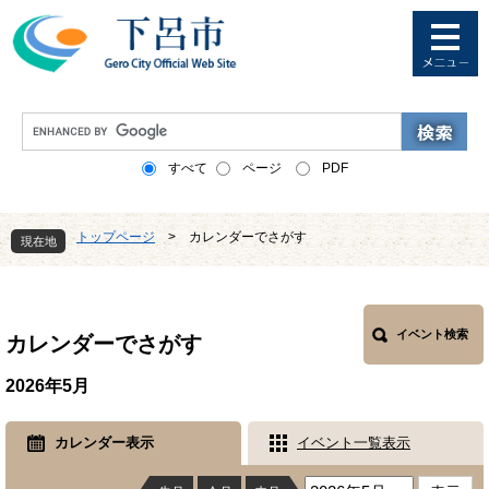
ペ
メ
ー
ニ
ジ
ュ
の
ー
先
を
G
頭
飛
o
で
ば
o
すべて
ページ
PDF
す
し
g
。
て
l
本
e
トップページ
>
カレンダーでさがす
文
現在地
カ
へ
ス
本
タ
文
ム
検
イベント検索
カレンダーでさがす
索
2026年5月
カレンダー表示
イベント一覧表示