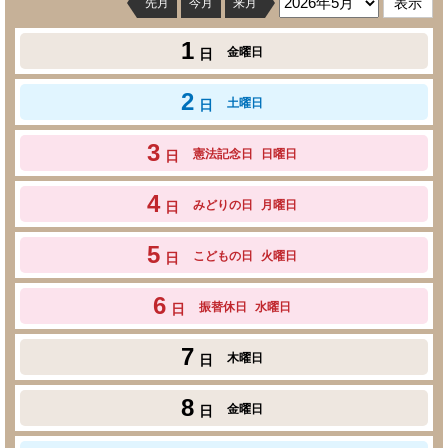
先月
今月
来月
1
金曜日
日
2
土曜日
日
3
憲法記念日
日曜日
日
4
みどりの日
月曜日
日
5
こどもの日
火曜日
日
6
振替休日
水曜日
日
7
木曜日
日
8
金曜日
日