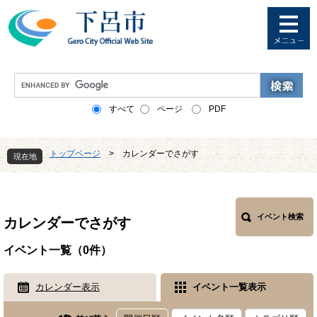
ペ
メ
ー
ニ
ジ
ュ
の
ー
先
を
G
頭
飛
o
で
ば
o
すべて
ページ
PDF
す
し
g
。
て
l
本
e
トップページ
>
カレンダーでさがす
文
現在地
カ
へ
ス
本
タ
文
ム
検
イベント検索
カレンダーでさがす
索
イベント一覧（0件）
カレンダー表示
イベント一覧表示