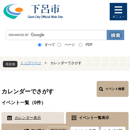
ペ
メ
ー
ニ
ジ
ュ
の
ー
先
を
G
頭
飛
o
で
ば
o
すべて
ページ
PDF
す
し
g
。
て
l
本
e
トップページ
>
カレンダーでさがす
文
現在地
カ
へ
ス
本
タ
文
ム
検
イベント検索
カレンダーでさがす
索
イベント一覧（0件）
カレンダー表示
イベント一覧表示