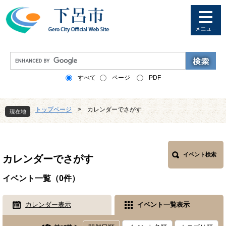
ペ
メ
ー
ニ
ジ
ュ
の
ー
先
を
G
頭
飛
o
で
ば
o
すべて
ページ
PDF
す
し
g
。
て
l
本
e
トップページ
>
カレンダーでさがす
文
現在地
カ
へ
ス
本
タ
文
ム
検
イベント検索
カレンダーでさがす
索
イベント一覧（0件）
カレンダー表示
イベント一覧表示