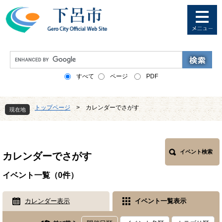
ペ
メ
ー
ニ
ジ
ュ
の
ー
先
を
G
頭
飛
o
で
ば
o
すべて
ページ
PDF
す
し
g
。
て
l
本
e
トップページ
>
カレンダーでさがす
文
現在地
カ
へ
ス
本
タ
文
ム
検
イベント検索
カレンダーでさがす
索
イベント一覧（0件）
カレンダー表示
イベント一覧表示