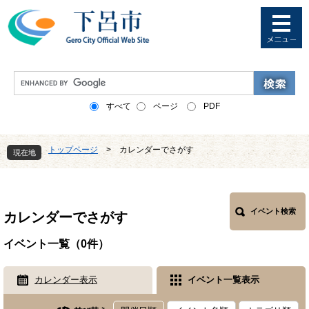
ペ
メ
ー
ニ
ジ
ュ
の
ー
先
を
G
頭
飛
o
で
ば
o
すべて
ページ
PDF
す
し
g
。
て
l
本
e
トップページ
>
カレンダーでさがす
文
現在地
カ
へ
ス
本
タ
文
ム
検
イベント検索
カレンダーでさがす
索
イベント一覧（0件）
カレンダー表示
イベント一覧表示