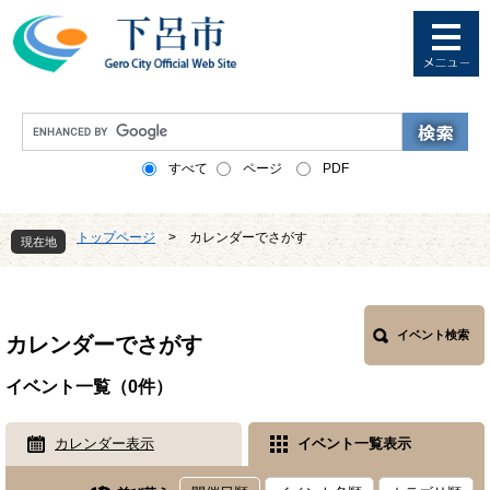
ペ
メ
ー
ニ
ジ
ュ
の
ー
先
を
G
頭
飛
o
で
ば
o
すべて
ページ
PDF
す
し
g
。
て
l
本
e
トップページ
>
カレンダーでさがす
文
現在地
カ
へ
ス
本
タ
文
ム
検
イベント検索
カレンダーでさがす
索
イベント一覧（0件）
カレンダー表示
イベント一覧表示