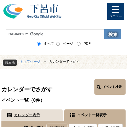
ペ
メ
ー
ニ
ジ
ュ
の
ー
先
を
G
頭
飛
o
で
ば
o
すべて
ページ
PDF
す
し
g
。
て
l
本
e
トップページ
>
カレンダーでさがす
文
現在地
カ
へ
ス
本
タ
文
ム
検
イベント検索
カレンダーでさがす
索
イベント一覧（0件）
カレンダー表示
イベント一覧表示