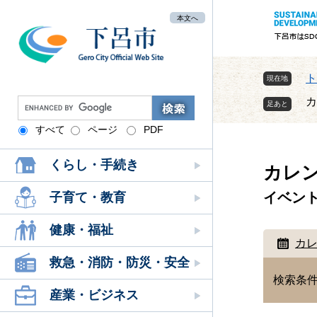
ペ
メ
本文へ
ー
ニ
ジ
ュ
の
ー
先
を
ト
現在地
頭
飛
カ
G
で
ば
o
す
し
すべて
ページ
PDF
本
o
。
て
文
g
本
くらし・手続き
l
カレ
文
e
へ
イベン
カ
子育て・教育
ス
タ
健康・福祉
ム
カ
検
救急・消防・防災・安全
索
検索条
産業・ビジネス