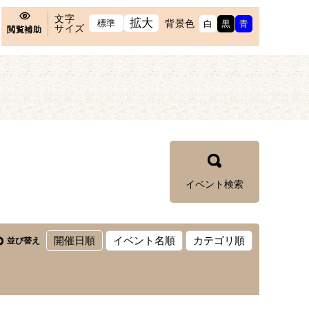
文字
拡大
標準
背景色
白
黒
青
サイズ
閲覧補助
イベント検索
開催日順
イベント名順
カテゴリ順
並び替え