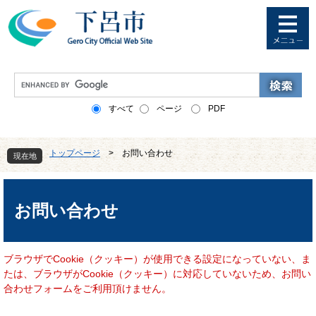
ペ
メ
ー
ニ
ジ
ュ
の
ー
先
を
G
頭
飛
o
で
ば
o
すべて
ページ
PDF
す
し
g
。
て
l
本
e
トップページ
>
お問い合わせ
文
現在地
カ
へ
ス
本
タ
文
ム
お問い合わせ
検
索
ブラウザでCookie（クッキー）が使用できる設定になっていない、ま
たは、ブラウザがCookie（クッキー）に対応していないため、お問い
合わせフォームをご利用頂けません。