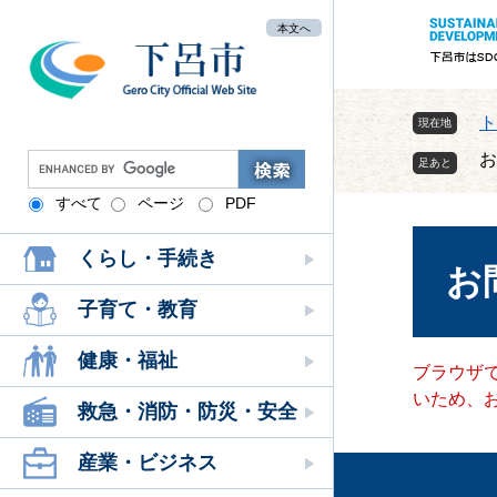
ペ
メ
本文へ
ー
ニ
ジ
ュ
の
ー
先
を
ト
現在地
頭
飛
お
G
で
ば
o
す
し
すべて
ページ
PDF
本
o
。
て
文
g
本
くらし・手続き
l
お
文
e
へ
カ
子育て・教育
ス
タ
健康・福祉
ブラウザで
ム
いため、
検
救急・消防・防災・安全
索
産業・ビジネス