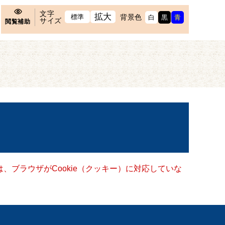
文字
拡大
標準
背景色
白
黒
青
サイズ
閲覧補助
、ブラウザがCookie（クッキー）に対応していな