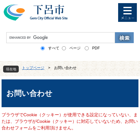
ペ
メ
ー
ニ
ジ
ュ
の
ー
先
を
G
頭
飛
o
で
ば
o
すべて
ページ
PDF
す
し
g
。
て
l
本
e
トップページ
>
お問い合わせ
文
現在地
カ
へ
ス
本
タ
文
ム
お問い合わせ
検
索
ブラウザでCookie（クッキー）が使用できる設定になっていない、ま
たは、ブラウザがCookie（クッキー）に対応していないため、お問い
合わせフォームをご利用頂けません。