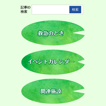
o
g
記事ID
l
検索
e
カ
ス
タ
ム
検
索