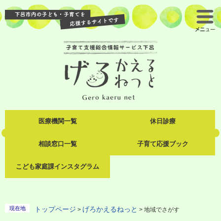
ペ
メ
ー
ニ
メ
ジ
ュ
ニ
の
ー
ュ
先
を
ー
頭
飛
で
ば
す
し
。
て
本
文
へ
医療機関一覧
休日診療
相談窓口一覧
子育て応援ブック
こども家庭課インスタグラム
現在地
トップページ
げろかえるねっと
>
>
地域でさがす