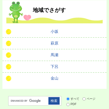
本
文
地域でさがす
小坂
萩原
馬瀬
下呂
金山
G
すべて
ページ
o
PDF