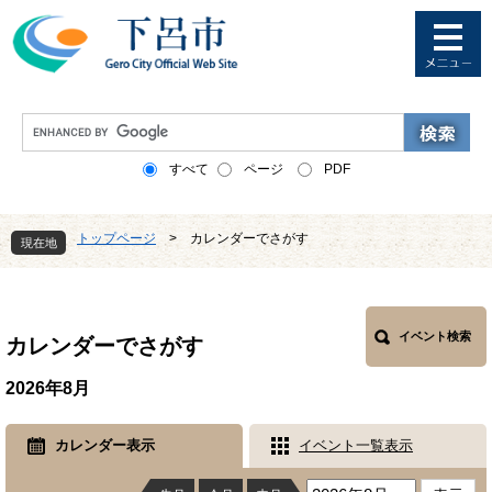
ペ
メ
ー
ニ
ジ
ュ
の
ー
先
を
G
頭
飛
o
で
ば
o
すべて
ページ
PDF
す
し
g
。
て
l
本
e
トップページ
>
カレンダーでさがす
文
現在地
カ
へ
ス
本
タ
文
ム
検
イベント検索
カレンダーでさがす
索
2026年8月
カレンダー表示
イベント一覧表示