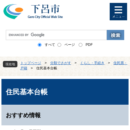
ペ
メ
ー
ニ
ジ
ュ
の
ー
先
を
G
頭
飛
o
で
ば
o
すべて
ページ
PDF
す
し
g
。
て
l
本
e
トップページ
>
分類でさがす
>
くらし・手続き
>
住民票・
文
現在地
カ
戸籍
>
住民基本台帳
へ
ス
タ
本
ム
文
検
住民基本台帳
索
おすすめ情報