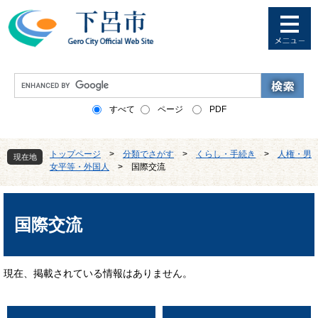
ペ
メ
ー
ニ
ジ
ュ
の
ー
先
を
G
頭
飛
o
で
ば
o
すべて
ページ
PDF
す
し
g
。
て
l
本
e
トップページ
>
分類でさがす
>
くらし・手続き
>
人権・男
文
現在地
カ
女平等・外国人
>
国際交流
へ
ス
タ
本
ム
文
検
国際交流
索
現在、掲載されている情報はありません。