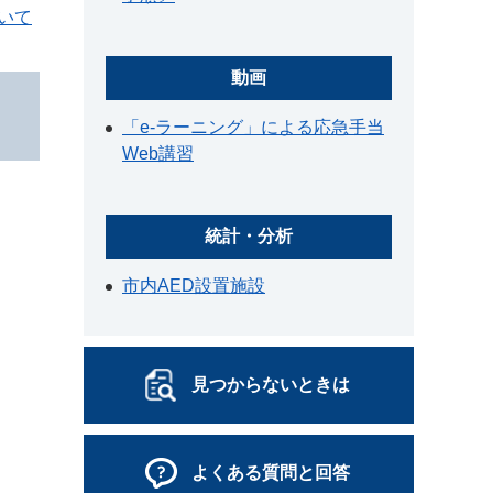
いて
動画
「e-ラーニング」による応急手当
Web講習
統計・分析
市内AED設置施設
見つからないときは
よくある質問と回答