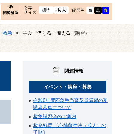
文字
拡大
標準
背景色
白
黒
青
サイズ
閲覧補助
救急
>
学ぶ・借りる・備える（講習）
関連情報
イベント・講座・募集
令和8年度応急手当普及員講習の受
講者募集について
救急講習会のご案内
救命処置 〔心肺蘇生法（成人）の
手順〕