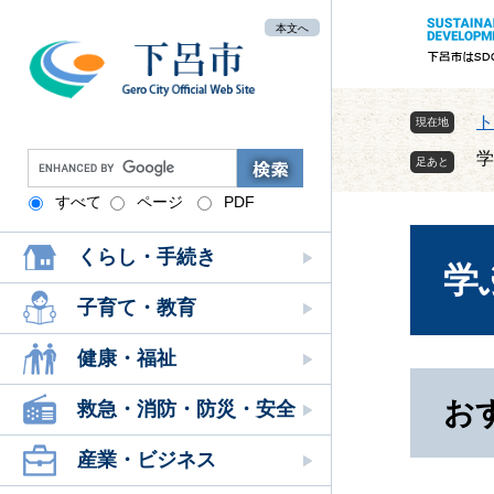
ペ
メ
本文へ
ー
ニ
ジ
ュ
の
ー
先
を
ト
現在地
頭
飛
学
G
で
ば
o
す
し
すべて
ページ
PDF
本
o
。
て
文
g
本
くらし・手続き
l
学
文
e
へ
カ
子育て・教育
ス
タ
健康・福祉
ム
検
お
救急・消防・防災・安全
索
産業・ビジネス