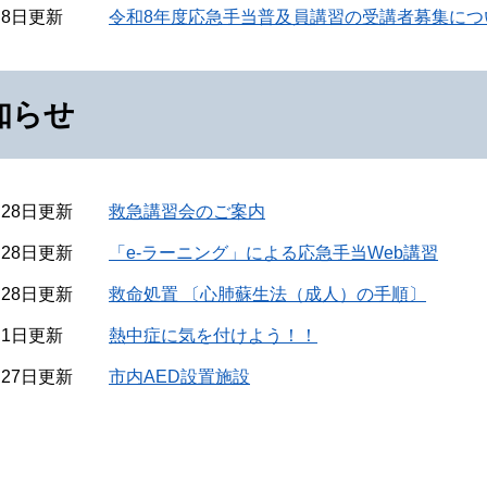
月8日更新
令和8年度応急手当普及員講習の受講者募集につ
知らせ
月28日更新
救急講習会のご案内
月28日更新
「e-ラーニング」による応急手当Web講習
月28日更新
救命処置 〔心肺蘇生法（成人）の手順〕
月1日更新
熱中症に気を付けよう！！
月27日更新
市内AED設置施設