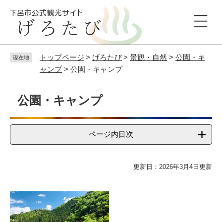
ペ
メ
ー
ニ
ジ
ュ
の
ー
先
を
頭
飛
トップページ
>
げろたび
>
景観・自然
>
公園・キ
現在地
で
ば
ャンプ
>
公園・キャンプ
す
し
本
。
て
文
公園・キャンプ
本
文
へ
ページ内目次
更新日：2026年3月4日更新