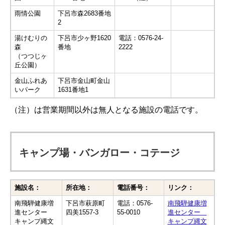
雨情公園
下呂市森2683番地
2
湯けむりの
下呂市少ヶ野1620
電話：0576-24-
森
番地
2222
（つつじヶ
丘公園）
金山ふれあ
下呂市金山町金山
いパーク
1631番地1
（注）は営業期間以外は無人となる施設の電話です。
キャンプ場・バンガロー・コテージ
施設名：
所在地：
電話番号：
リンク：
南飛騨健康増
下呂市萩原町
電話：0576-
南飛騨健康増
進センター
四美1557-3
55-0010
進センター
キャンプ縄文
キャンプ縄文