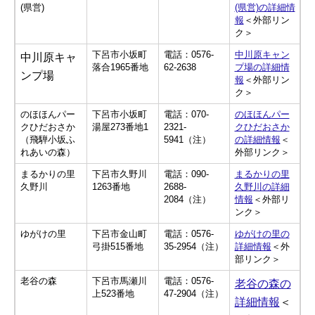
(県営)
(県営)の詳細情
報
＜外部リン
ク＞
下呂市小坂町
電話：0576-
中川原キャン
中川原キャ
落合1965番地
62-2638
プ場の詳細情
ンプ場
報
＜外部リン
ク＞
のほほんパー
下呂市小坂町
電話：070-
のほほんパー
クひだおさか
湯屋273番地1
2321-
クひだおさか​
（飛騨小坂ふ
5941（注）
の詳細情報
＜
れあいの森）
外部リンク＞
まるかりの里
下呂市久野川
電話：090-
まるかりの里
久野川
1263番地
2688-
久野川の詳細
2084（注）
情報
＜外部リ
ンク＞
ゆがけの里
下呂市金山町
電話：0576-
ゆがけの里の
弓掛515番地
35-2954（注）
詳細情報
＜外
部リンク＞
老谷の森
下呂市馬瀬川
電話：0576-
老谷の森の
上523番地
47-2904（注）
詳細情報
＜