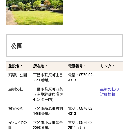
公園
施設名：
所在地：
電話番号：
リンク：
飛騨川公園
下呂市萩原町上呂
電話：0576-52-
2250番地1
4313
皇樹の杜
下呂市萩原町四美
皇樹の杜の
（南飛騨健康増進
詳細情報
センター内）
桜谷公園
下呂市萩原町桜洞
電話：0576-52-
1469番地4
4313
がんだて公
下呂市小坂町落合
電話：0576-62-
園
2360番地
2911（注）