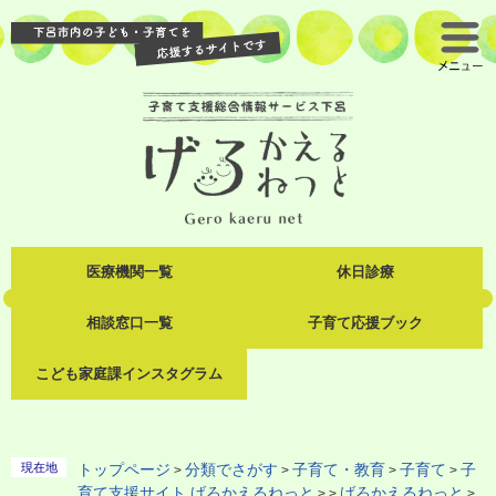
ペ
メ
ー
ニ
メ
ジ
ュ
ニ
の
ー
ュ
先
を
ー
頭
飛
で
ば
す
し
。
て
本
文
へ
医療機関一覧
休日診療
相談窓口一覧
子育て応援ブック
こども家庭課インスタグラム
現在地
トップページ
分類でさがす
子育て・教育
子育て
子
>
>
>
>
育て支援サイト げろかえるねっと
げろかえるねっと
>
>
>