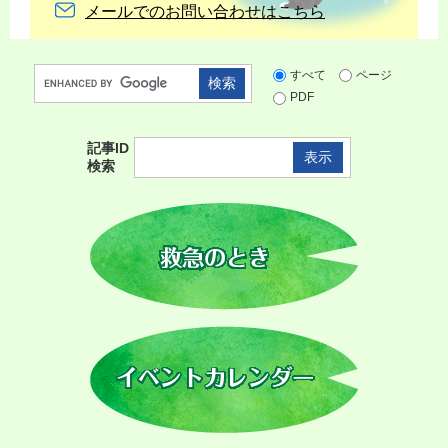
メールでのお問い合わせはこちら
G
すべて
ページ
o
PDF
o
g
記事ID
l
検索
e
カ
ス
タ
ム
検
索