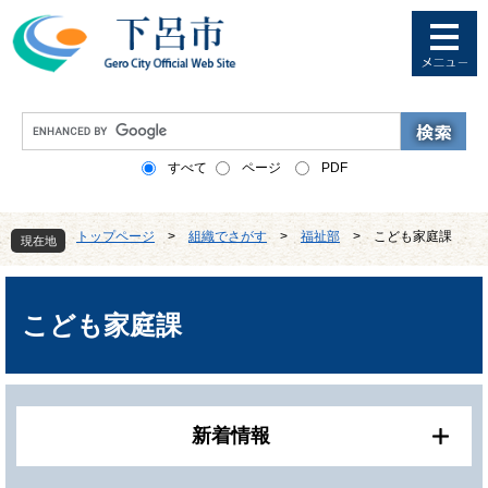
ペ
メ
ー
ニ
ジ
ュ
の
ー
先
を
G
頭
飛
o
で
ば
o
すべて
ページ
PDF
す
し
g
。
て
l
本
e
トップページ
>
組織でさがす
>
福祉部
>
こども家庭課
文
現在地
カ
へ
ス
本
タ
文
ム
こども家庭課
検
索
新着情報