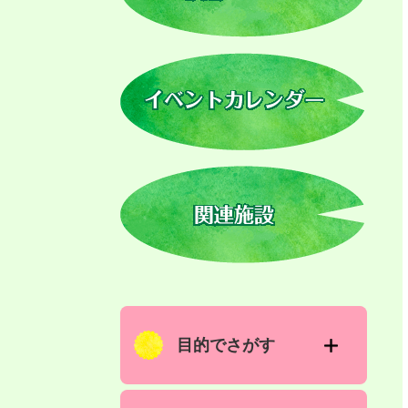
ム
検
索
目的でさがす