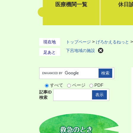
医療機関一覧
休日
>
現在地
トップページ
げろかえるねっと
下呂地域の施設
G
o
すべて
ページ
PDF
o
記事ID
g
検索
l
e
カ
ス
タ