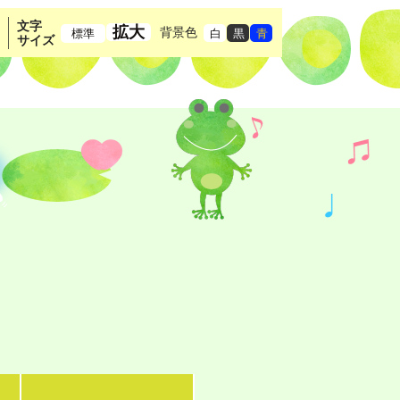
文字
拡大
背景色
標準
白
黒
青
サイズ