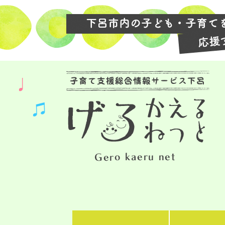
ペ
メ
ー
ニ
ジ
ュ
の
ー
先
を
頭
飛
で
ば
す
し
。
て
本
文
へ