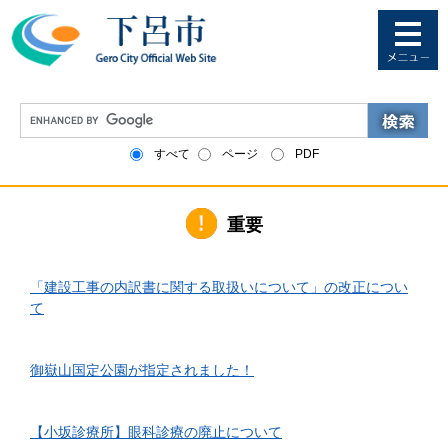
ペ
メ
ー
ニ
ジ
ュ
の
ー
先
を
G
頭
飛
o
で
ば
o
すべて
ページ
PDF
す
し
g
。
て
l
本
e
文
重要
カ
へ
ス
タ
2026年6月1日更新
ム
「建設工事の内訳書に関する取扱いについて」の改正につい
検
て
索
2026年4月10日更新
御嶽山国定公園が指定されました！
2026年3月24日更新
【小坂診療所】眼科診療の廃止について