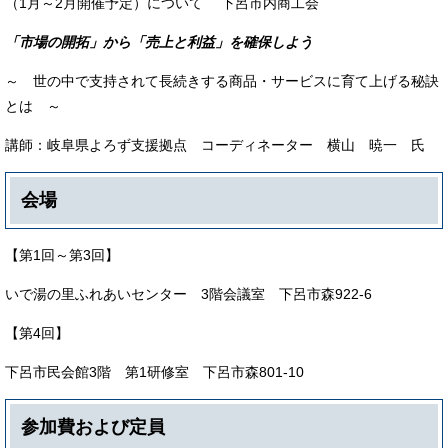
（1月～2月開催予定）について 下呂市内商工会
「市場の開拓」から「売上と利益」を確保しよう
～ 世の中で支持されて長続きする商品・サービスに育て上げる秘訣
とは ～
講師：岐阜県よろず支援拠点 コーディネーター 横山 暁一 氏
会場
【第1回～第3回】
いで湯の里ふれあいセンター 3階会議室 下呂市森922-6
【第4回】
下呂市民会館3階 第1研修室 下呂市森801-10
参加費および定員