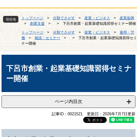
トップページ
>
分類でさがす
>
産業・ビジネス
>
産業振興
現在地
>
創業支援
>
>
下呂市創業・起業基礎知識習得セミナー開催
トップページ
>
分類でさがす
>
産業・ビジネス
>
雇用・労
働
>
相談・セミナー
>
>
下呂市創業・起業基礎知識習得セミ
ナー開催
本
文
下呂市創業・起業基礎知識習得セミナ
ー開催
ページ内目次
記事ID：0021521
更新日：2026年7月7日更新