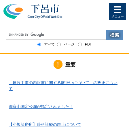
ペ
メ
ー
ニ
ジ
ュ
の
ー
先
を
G
頭
飛
o
で
ば
o
すべて
ページ
PDF
す
し
g
。
て
l
本
e
文
重要
カ
へ
ス
タ
2026年6月1日更新
ム
「建設工事の内訳書に関する取扱いについて」の改正につい
検
て
索
2026年4月10日更新
御嶽山国定公園が指定されました！
2026年3月24日更新
【小坂診療所】眼科診療の廃止について