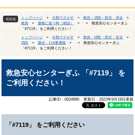
トップページ
>
分類でさがす
>
救急・消防・防災・安全
>
現在地
救急
>
通報に迷う時（相談）
>
>
救急安心センターぎふ
「#7119」 をご利用ください！
トップページ
>
分類でさがす
>
救急・消防・防災・安全
>
消防
>
通信・119番通報
>
>
救急安心センターぎふ
「#7119」 をご利用ください！
本
文
救急安心センターぎふ 「#7119」 を
ご利用ください！
記事ID：0024990
更新日：2023年9月19日更新
「#7119」 をご利用ください