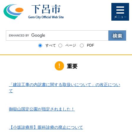
ペ
メ
ー
ニ
ジ
ュ
の
ー
先
を
G
頭
飛
o
で
ば
o
すべて
ページ
PDF
す
し
g
。
て
l
本
e
文
重要
カ
へ
ス
タ
2026年6月1日更新
ム
「建設工事の内訳書に関する取扱いについて」の改正につい
検
て
索
2026年4月10日更新
御嶽山国定公園が指定されました！
2026年3月24日更新
【小坂診療所】眼科診療の廃止について