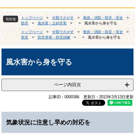
トップページ
>
分類でさがす
>
救急・消防・防災・安全
>
現在地
防災
>
風水害・土砂災害
>
>
風水害から身を守る
トップページ
>
分類でさがす
>
救急・消防・防災・安全
>
防災
>
防災啓発・防災訓練
>
>
風水害から身を守る
本
文
風水害から身を守る
ページ内目次
記事ID：0000396
更新日：2013年3月13日更新
気象状況に注意し早めの対応を