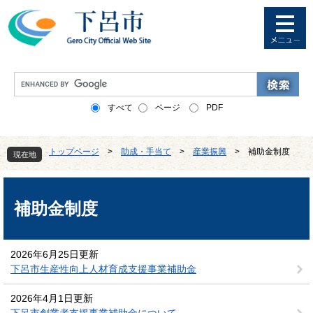
ペ
メ
ー
ニ
ジ
ュ
の
ー
先
を
G
頭
飛
o
で
ば
o
すべて
ページ
PDF
す
し
g
。
て
l
本
e
トップページ
>
助成・手当て
>
産業振興
>
補助金制度
文
現在地
カ
へ
ス
本
タ
文
ム
補助金制度
検
索
2026年6月25日更新
下呂市生産性向上人材育成支援事業補助金
2026年4月1日更新