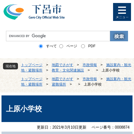
ペ
メ
ー
ニ
ジ
ュ
の
ー
先
を
G
頭
飛
o
で
ば
o
すべて
ページ
PDF
す
し
g
。
て
l
本
e
トップページ
>
地図でさがす
>
市政情報
>
施設案内・観光
文
現在地
カ
地・避難場所
>
教育・文化関連施設
>
>
上原小学校
へ
ス
タ
トップページ
>
地図でさがす
>
市政情報
>
施設案内・観光
地・避難場所
>
避難場所
>
>
上原小学校
ム
検
索
本
文
上原小学校
更新日：2021年3月10日更新
ページ番号：0008874