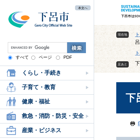
ペ
メ
本文へ
ー
ニ
ジ
ュ
の
ー
先
を
ト
現在地
頭
飛
呂
G
で
ば
o
ト
す
し
すべて
ページ
PDF
o
下
。
て
g
本
くらし・手続き
l
本
文
e
文
へ
カ
子育て・教育
ス
下
タ
健康・福祉
ム
検
救急・消防・防災・安全
索
産業・ビジネス