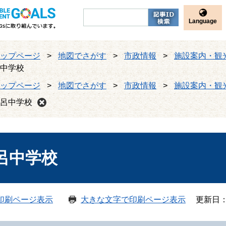
Language
ップページ
>
地図でさがす
>
市政情報
>
施設案内・観
中学校
ップページ
>
地図でさがす
>
市政情報
>
施設案内・観
呂中学校
呂中学校
印刷ページ表示
大きな文字で印刷ページ表示
更新日：