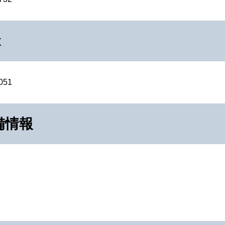
x
051
備情報