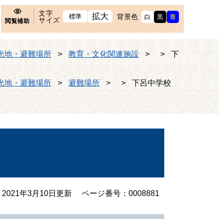
文字
拡大
標準
背景色
白
黒
青
サイズ
閲覧補助
光地・避難場所
>
教育・文化関連施設
>
>
下
光地・避難場所
>
避難場所
>
>
下呂中学校
2021年3月10日更新
ページ番号：0008881