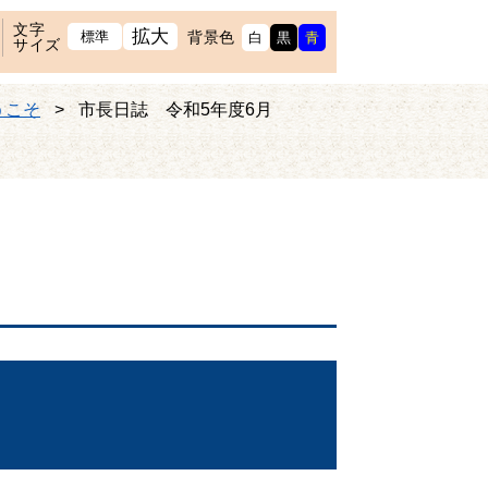
文字
拡大
標準
背景色
白
黒
青
サイズ
うこそ
>
市長日誌 令和5年度6月