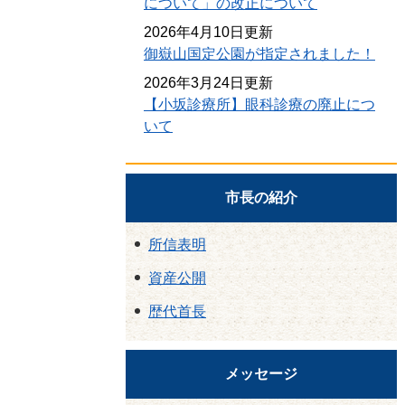
について」の改正について
2026年4月10日更新
御嶽山国定公園が指定されました！
2026年3月24日更新
【小坂診療所】眼科診療の廃止につ
いて
市長の紹介
所信表明
資産公開
歴代首長
メッセージ