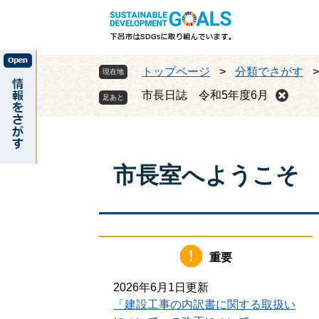
ペ
メ
ー
ニ
ジ
ュ
の
ー
トップページ
>
分類でさがす
現在地
先
を
頭
飛
市長日誌 令和5年度6月
で
ば
す
し
。
て
本
市長室へようこそ
文
へ
重要
2026年6月1日更新
「建設工事の内訳書に関する取扱い