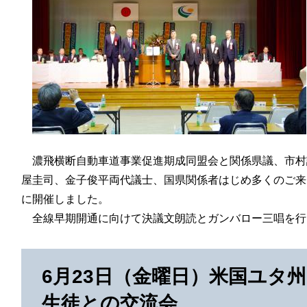
濃飛横断自動車道事業促進期成同盟会と関係県議、市村
屋圭司、金子俊平両代議士、国県関係者はじめ多くのご来
に開催しました。
全線早期開通に向けて決議文朗読とガンバロー三唱を行
6月23日（金曜日）米国ユタ
生徒との交流会