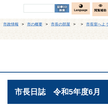
Language
閲覧補助
>
市政情報
>
市の概要
>
市長の部屋
>
>
市長室へよ
本
文
市長日誌 令和5年度6月