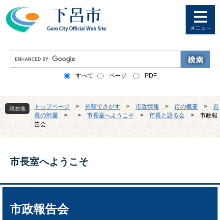
ペ
メ
ー
ニ
ジ
ュ
の
ー
先
を
G
頭
飛
o
で
ば
o
すべて
ページ
PDF
す
し
g
。
て
l
本
e
トップページ
>
分類でさがす
>
市政情報
>
市の概要
>
市
文
現在地
カ
長の部屋
>
>
市長室へようこそ
>
市長と語る会
>
市政報
へ
ス
告会
タ
ム
検
索
市長室へようこそ
本
文
市政報告会