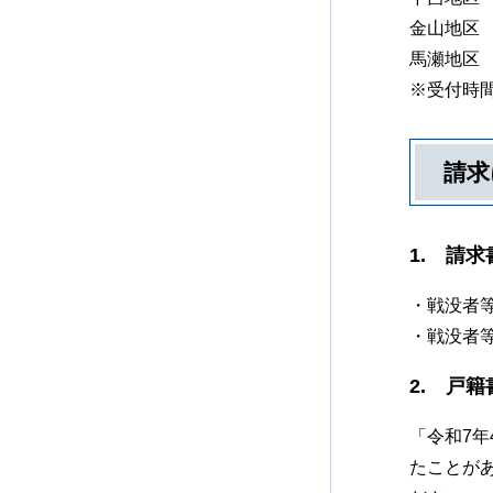
金山地区
馬瀬地区
※受付時間
請求
1. 請
・戦没者
・戦没者
2. 戸
「令和7
たことが