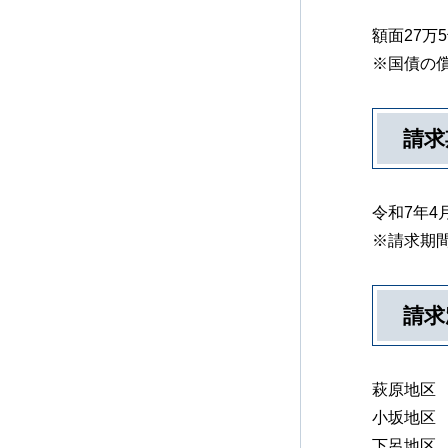
額面27万
※国債の償
請求
令和7年4
※請求期
請求
萩原地区
小坂地区
下呂地区