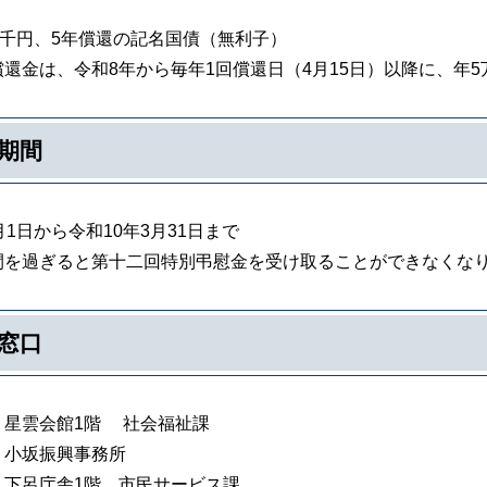
5千円、5年償還の記名国債（無利子）
還金は、令和8年から毎年1回償還日（4月15日）以降に、年
期間
月1日から令和10年3月31日まで
間を過ぎると第十二回特別弔慰金を受け取ることができなくな
窓口
 星雲会館1階 社会福祉課
 小坂振興事務所
 下呂庁舎1階 市民サービス課