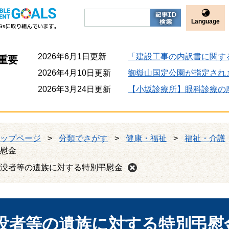
Language
2026年6月1日更新
「建設工事の内訳書に関す
重要
2026年4月10日更新
御嶽山国定公園が指定され
2026年3月24日更新
【小坂診療所】眼科診療の
ップページ
>
分類でさがす
>
健康・福祉
>
福祉・介護
慰金
没者等の遺族に対する特別弔慰金
没者等の遺族に対する特別弔慰