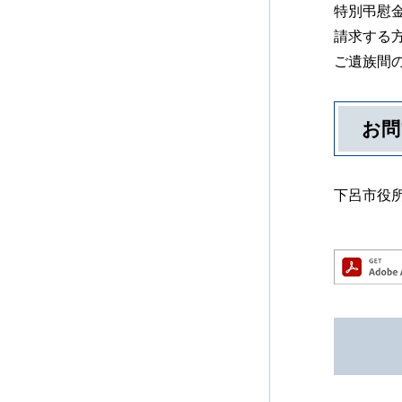
特別弔慰
請求する
ご遺族間
お問
下呂市役所