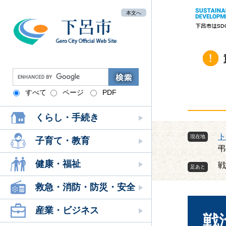
ペ
メ
本文へ
ー
ニ
ジ
ュ
の
ー
先
を
頭
飛
G
で
ば
o
す
し
すべて
ページ
PDF
o
。
て
g
本
くらし・手続き
l
文
e
ト
現在地
へ
カ
子育て・教育
弔
ス
タ
健康・福祉
戦
ム
検
救急・消防・防災・安全
本
索
文
産業・ビジネス
戦