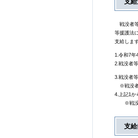
支給
戦没者等
等援護法
支給しま
1.令和7
2.戦没者
3.戦没者
※戦没者
4.上記1
※戦没者
支給