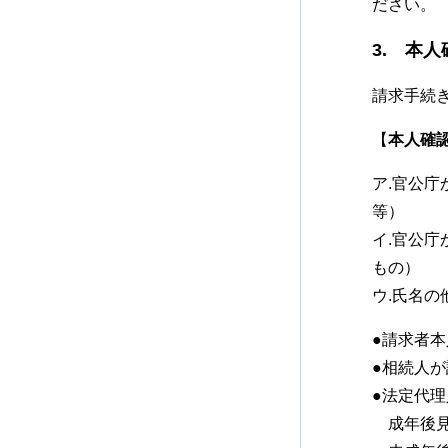
ださい。
3. 本
請求手続
【
本人確
ア.官公庁
等）
イ.官公庁
もの）
ウ.氏名
●請求者
●相続人
●法定代
成年後見