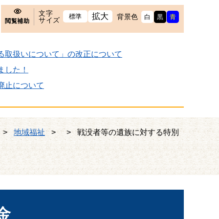
文字
拡大
標準
背景色
白
黒
青
サイズ
閲覧補助
る取扱いについて」の改正について
ました！
廃止について
>
地域福祉
>
>
戦没者等の遺族に対する特別
金