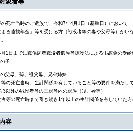
対象者等
の死亡当時のご遺族で、令和7年4月1日（基準日）において
による遺族年金」等を受ける方（戦没者等の妻や父母等）がい
す。
年4月1日までに戦傷病者戦没者遺族等援護法による弔慰金の受
等の子
等の父母、孫、祖父母、兄弟姉妹
等の死亡当時、生計関係を有していること等の要件を満たして
から3以外の戦没者等の三親等内の親族（甥、姪等）
等の死亡時まで引き続き1年以上の生計関係を有していた方
内容