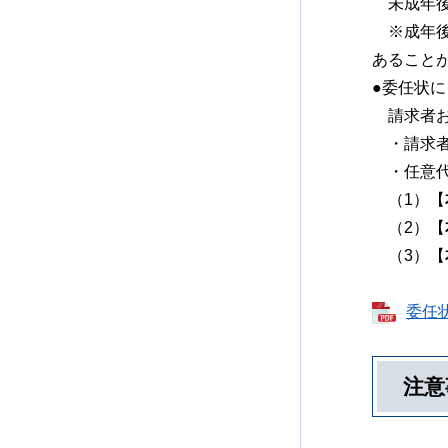
未成年後
※成年後
あること
●委任状
請求者お
・請求者
・任意代
（1）【
（2）【
（3）【
委任状
注意