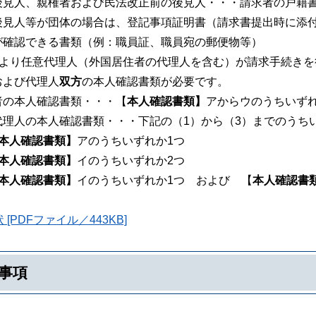
見人、親権者および民法改正前の後見人・・・請求者の戸
見人等が団体の場合は、登記事項証明書（請求書提出時に添付
が確認できる書類（例：職員証、職員宛の郵便物等）
により任意代理人（外国居住者の代理人を含む）が請求手続き
よび代理人
双方
の本人確認書類が必要です。
の本人確認書類・・・【
本人確認書類】
アからウのうちいず
理人の本人確認書類・・・下記の（1）から（3）までのう
本人確認書類】
アのうちいずれか1つ
本人確認書類】
イのうちいずれか2つ
本人確認書類】
イのうちいずれか1つ および 【
本人確認書
 [PDFファイル／443KB]
事項