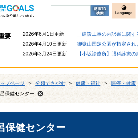
Language
2026年6月1日更新
「建設工事の内訳書に関す
重要
2026年4月10日更新
御嶽山国定公園が指定され
2026年3月24日更新
【小坂診療所】眼科診療の
ップページ
>
分類でさがす
>
健康・福祉
>
医療・健康
呂保健センター
呂保健センター