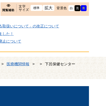
文字
拡大
標準
背景色
白
黒
青
サイズ
閲覧補助
る取扱いについて」の改正について
ました！
廃止について
>
医療機関情報
>
>
下呂保健センター