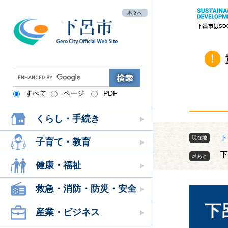
ペ
メ
本文へ
ー
ニ
ジ
ュ
の
ー
先
を
頭
飛
G
で
ば
o
す
し
すべて
ページ
PDF
o
。
て
g
本
くらし・手続き
l
文
e
ト
現在地
へ
カ
子育て・教育
ス
下
タ
健康・福祉
ム
本
検
救急・消防・防災・安全
文
索
下
産業・ビジネス