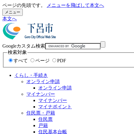
ページの先頭です。
メニューを飛ばして本文へ
メニュー
本文へ
Googleカスタム検索
検索対象
すべて
ページ
PDF
くらし・手続き
オンライン申請
オンライン申請
マイナンバー
マイナンバー
マイナポイント
住民票・戸籍
住民票
戸籍
住民基本台帳