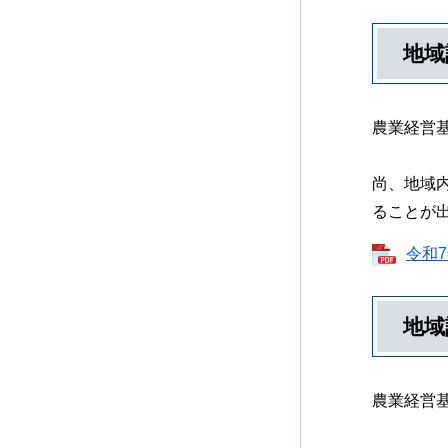
地域
農業経営
尚、地域
ることが
令和7
地域
農業経営