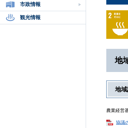
市政情報
観光情報
地
地域
農業経営
協議の