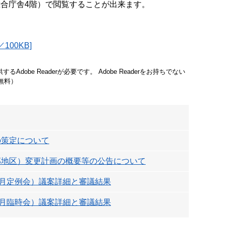
総合庁舎4階）で閲覧することが出来ます。
00KB]
Adobe Readerが必要です。
Adobe Readerをお持ちでない
無料）
の策定について
部地区）変更計画の概要等の公告について
6月定例会）議案詳細と審議結果
4月臨時会）議案詳細と審議結果