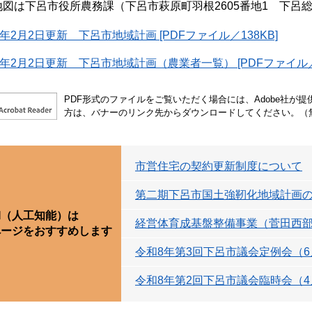
地図は下呂市役所農務課（下呂市萩原町羽根2605番地1 下呂
年2月2日更新 下呂市地域計画 [PDFファイル／138KB]
年2月2日更新 下呂市地域計画（農業者一覧） [PDFファイル／1
PDF形式のファイルをご覧いただく場合には、Adobe社が提供する
方は、バナーのリンク先からダウンロードしてください。（
市営住宅の契約更新制度について
第二期下呂市国土強靭化地域計画
I（人工知能）は
経営体育成基盤整備事業（菅田西
ページをおすすめします
令和8年第3回下呂市議会定例会（
令和8年第2回下呂市議会臨時会（