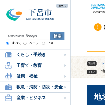
ペ
メ
本文へ
ー
ニ
ジ
ュ
の
ー
先
を
頭
飛
G
で
ば
o
す
し
すべて
ページ
PDF
o
。
て
g
本
くらし・手続き
l
文
e
ト
現在地
へ
カ
子育て・教育
ス
地
タ
健康・福祉
ム
本
検
救急・消防・防災・安全
文
索
地
産業・ビジネス