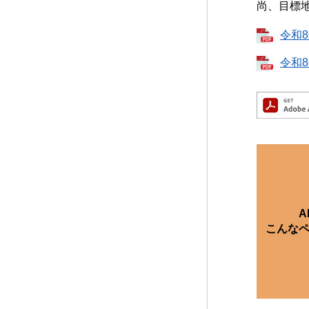
尚、目標
令和8
令和8
A
こんな