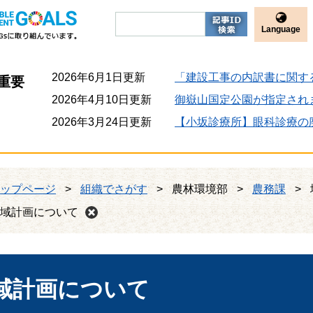
Language
2026年6月1日更新
「建設工事の内訳書に関す
重要
2026年4月10日更新
御嶽山国定公園が指定され
2026年3月24日更新
【小坂診療所】眼科診療の
ップページ
>
組織でさがす
>
農林環境部
>
農務課
>
域計画について
域計画について