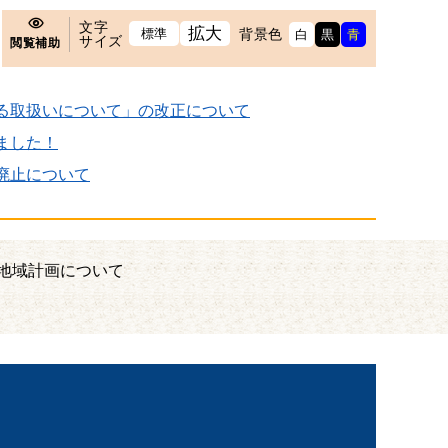
文字
拡大
標準
背景色
白
黒
青
サイズ
閲覧補助
る取扱いについて」の改正について
ました！
廃止について
地域計画について