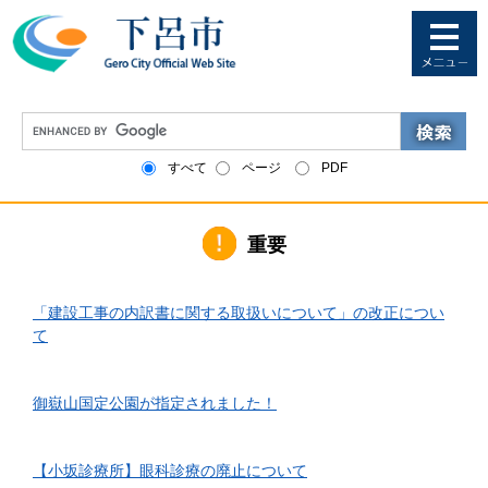
ペ
メ
ー
ニ
ジ
ュ
の
ー
先
を
G
頭
飛
o
で
ば
o
すべて
ページ
PDF
す
し
g
。
て
l
本
e
文
重要
カ
へ
ス
タ
2026年6月1日更新
ム
「建設工事の内訳書に関する取扱いについて」の改正につい
検
て
索
2026年4月10日更新
御嶽山国定公園が指定されました！
2026年3月24日更新
【小坂診療所】眼科診療の廃止について