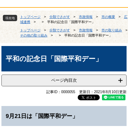
トップページ
>
分類でさがす
>
市政情報
>
市の概要
>
広
現在地
域連携
>
>
平和の記念日「国際平和デー」
トップページ
>
分類でさがす
>
市政情報
>
市の取り組み
>
その他の取り組み
>
>
平和の記念日「国際平和デー」
本
文
平和の記念日「国際平和デー」
ページ内目次
記事ID：0000055
更新日：2021年8月10日更新
9月21日は「国際平和デー」