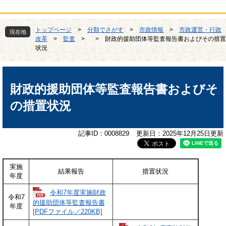
トップページ
>
分類でさがす
>
市政情報
>
市政運営・行政
現在地
改革
>
監査
>
>
財政的援助団体等監査報告書およびその措置
状況
本
文
財政的援助団体等監査報告書およびそ
の措置状況
記事ID：0008829
更新日：2025年12月25日更新
実施
結果報告
措置状況
年度
令和7年度実施財政
令和7
的援助団体等監査報告書
年度
[PDFファイル／220KB]