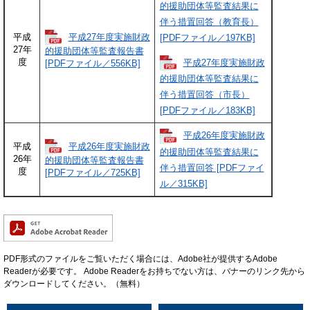
的援助団体等監査結果に
伴う措置回答（教育長）
平成27年度実施財政
平成
[PDFファイル／197KB]
27年
的援助団体等監査報告書
度
平成27年度実施財政
[PDFファイル／556KB]
的援助団体等監査結果に
伴う措置回答（市長）
[PDFファイル／183KB]
平成26年度実施財政
平成26年度実施財政
平成
的援助団体等監査結果に
26年
的援助団体等監査報告書
伴う措置回答 [PDFファイ
度
[PDFファイル／725KB]
ル／315KB]
PDF形式のファイルをご覧いただく場合には、Adobe社が提供するAdobe
Readerが必要です。
Adobe Readerをお持ちでない方は、バナーのリンク先から
ダウンロードしてください。（無料）