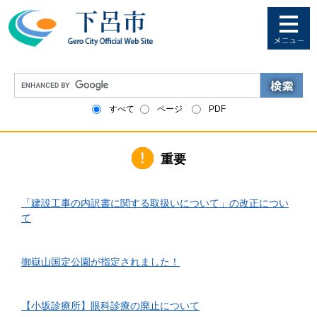
ペ
メ
ー
ニ
ジ
ュ
の
ー
先
を
G
頭
飛
o
で
ば
o
すべて
ページ
PDF
す
し
g
。
て
l
本
e
文
重要
カ
へ
ス
タ
2026年6月1日更新
ム
「建設工事の内訳書に関する取扱いについて」の改正につい
検
て
索
2026年4月10日更新
御嶽山国定公園が指定されました！
2026年3月24日更新
【小坂診療所】眼科診療の廃止について