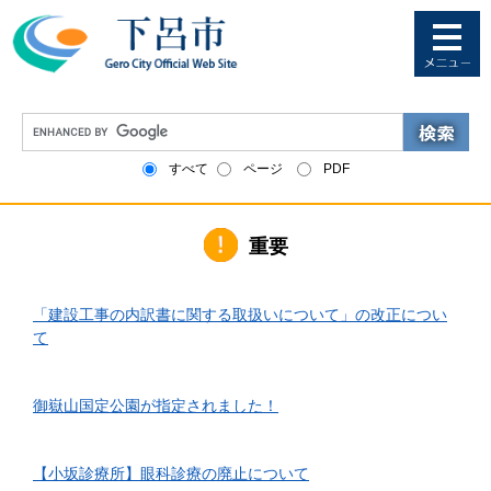
ペ
メ
ー
ニ
ジ
ュ
の
ー
先
を
G
頭
飛
o
で
ば
o
すべて
ページ
PDF
す
し
g
。
て
l
本
e
文
重要
カ
へ
ス
タ
2026年6月1日更新
ム
「建設工事の内訳書に関する取扱いについて」の改正につい
検
て
索
2026年4月10日更新
御嶽山国定公園が指定されました！
2026年3月24日更新
【小坂診療所】眼科診療の廃止について