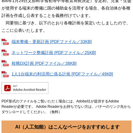
和6年1月29日文部科学省初等中等教育局長決定）を定め、児童・生徒
が使用する端末の整備に国の補助金を活用する場合、各自治体が各種
計画を作成し公表することを義務付けています。
同要領に基づき、以下のとおり各種計画を策定いたしましたので、
ここに公表いたします。
端末整備・更新計画 [PDFファイル／33KB]
ネットワーク整備計画 [PDFファイル／25KB]
校務DX計画 [PDFファイル／38KB]
1人1台端末の利活用に係る計画 [PDFファイル／49KB]
PDF形式のファイルをご覧いただく場合には、Adobe社が提供するAdobe
Readerが必要です。
Adobe Readerをお持ちでない方は、バナーのリンク先から
ダウンロードしてください。（無料）
AI（人工知能）は
こんなページをおすすめします