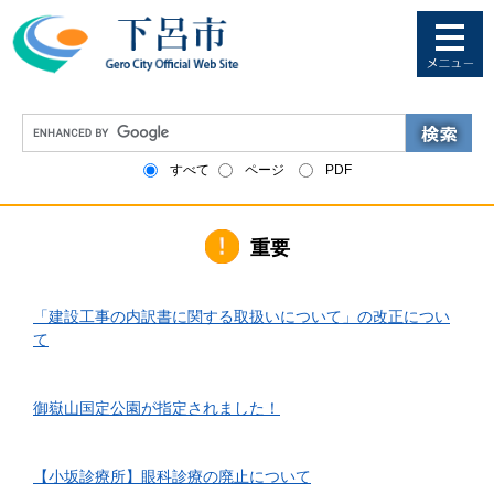
ペ
メ
ー
ニ
ジ
ュ
の
ー
先
を
G
頭
飛
o
で
ば
o
すべて
ページ
PDF
す
し
g
。
て
l
本
e
文
重要
カ
へ
ス
タ
2026年6月1日更新
ム
「建設工事の内訳書に関する取扱いについて」の改正につい
検
て
索
2026年4月10日更新
御嶽山国定公園が指定されました！
2026年3月24日更新
【小坂診療所】眼科診療の廃止について