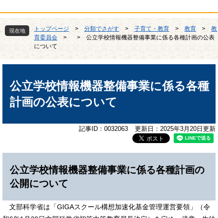
トップページ
>
分類でさがす
>
子育て・教育
>
教育
>
教
現在地
育委員会
>
>
公立学校情報機器整備事業に係る各種計画の公表
について
本
文
公立学校情報機器整備事業に係る各種
計画の公表について
記事ID：0032063
更新日：2025年3月20日更新
公立学校情報機器整備事業に係る各種計画の
公開について
文部科学省は「GIGAスクール構想加速化基金管理運営要領」（令