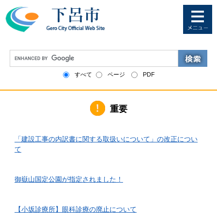
ペ
メ
ー
ニ
ジ
ュ
の
ー
先
を
G
頭
飛
o
で
ば
o
すべて
ページ
PDF
す
し
g
。
て
l
本
e
文
重要
カ
へ
ス
タ
2026年6月1日更新
ム
「建設工事の内訳書に関する取扱いについて」の改正につい
検
て
索
2026年4月10日更新
御嶽山国定公園が指定されました！
2026年3月24日更新
【小坂診療所】眼科診療の廃止について