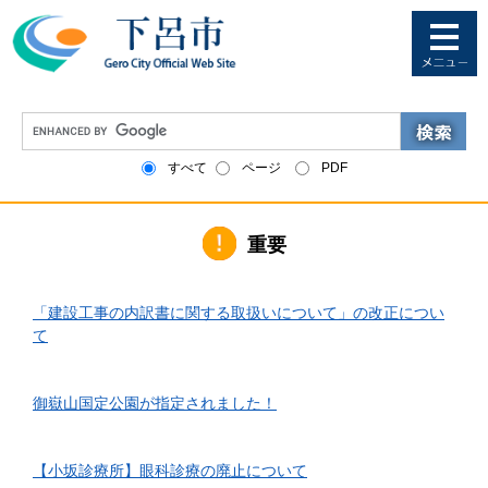
ペ
メ
ー
ニ
ジ
ュ
の
ー
先
を
G
頭
飛
o
で
ば
o
すべて
ページ
PDF
す
し
g
。
て
l
本
e
文
重要
カ
へ
ス
タ
2026年6月1日更新
ム
「建設工事の内訳書に関する取扱いについて」の改正につい
検
て
索
2026年4月10日更新
御嶽山国定公園が指定されました！
2026年3月24日更新
【小坂診療所】眼科診療の廃止について