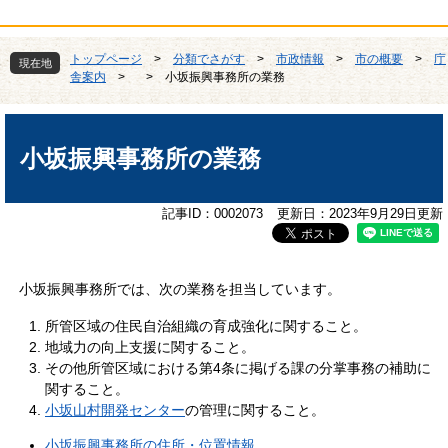
トップページ
>
分類でさがす
>
市政情報
>
市の概要
>
庁
現在地
舎案内
>
>
小坂振興事務所の業務
本
文
小坂振興事務所の業務
記事ID：0002073
更新日：2023年9月29日更新
小坂振興事務所では、次の業務を担当しています。
所管区域の住民自治組織の育成強化に関すること。
地域力の向上支援に関すること。
その他所管区域における第4条に掲げる課の分掌事務の補助に
関すること。
小坂山村開発センター
の管理に関すること。
小坂振興事務所の住所・位置情報