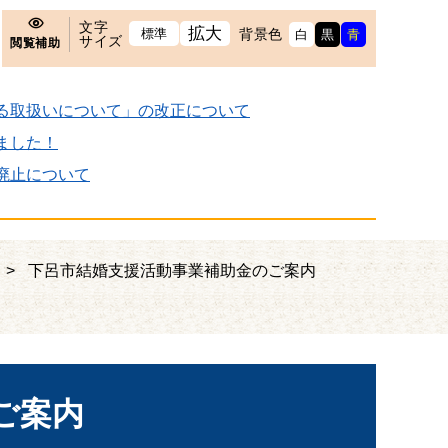
文字
拡大
標準
背景色
白
黒
青
サイズ
閲覧補助
る取扱いについて」の改正について
ました！
廃止について
>
下呂市結婚支援活動事業補助金のご案内
ご案内