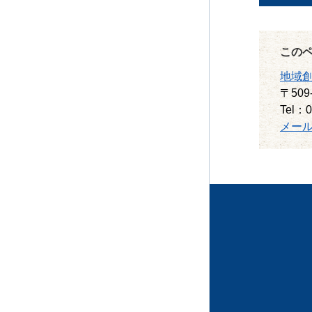
この
地域
〒509
Tel：0
メー