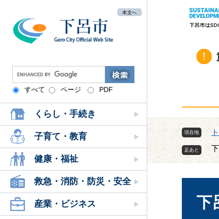
ペ
メ
本文へ
ー
ニ
ジ
ュ
の
ー
先
を
頭
飛
G
で
ば
o
す
し
すべて
ページ
PDF
o
。
て
g
本
くらし・手続き
l
文
e
ト
現在地
へ
カ
子育て・教育
ス
下
タ
健康・福祉
ム
本
検
救急・消防・防災・安全
文
索
下
産業・ビジネス