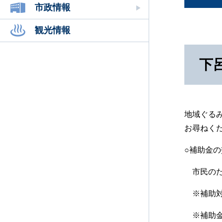
市政情報
観光情報
下
地域ぐる
お尋ねく
○補助金の
市民のた
※補助対
※補助金