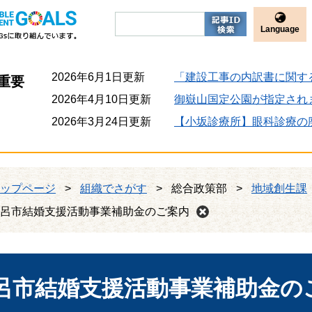
Language
2026年6月1日更新
「建設工事の内訳書に関す
重要
2026年4月10日更新
御嶽山国定公園が指定され
2026年3月24日更新
【小坂診療所】眼科診療の
ップページ
>
組織でさがす
>
総合政策部
>
地域創生課
呂市結婚支援活動事業補助金のご案内
呂市結婚支援活動事業補助金の