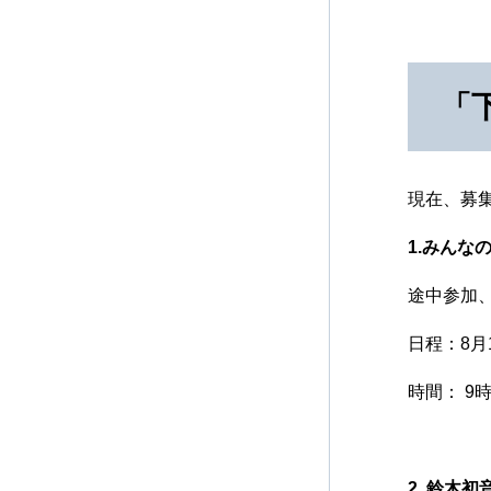
「下
現在、募
1.みんな
途中参加
日程：8月1
時間： 9時
2. 鈴木