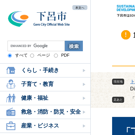
ペ
メ
本文へ
ー
ニ
ジ
ュ
の
ー
先
を
頭
飛
G
で
ば
o
す
し
すべて
ページ
PDF
o
。
て
g
本
くらし・手続き
l
文
e
ト
現在地
へ
カ
子育て・教育
D
ス
タ
健康・福祉
「
ム
検
救急・消防・防災・安全
本
索
文
産業・ビジネス
「下