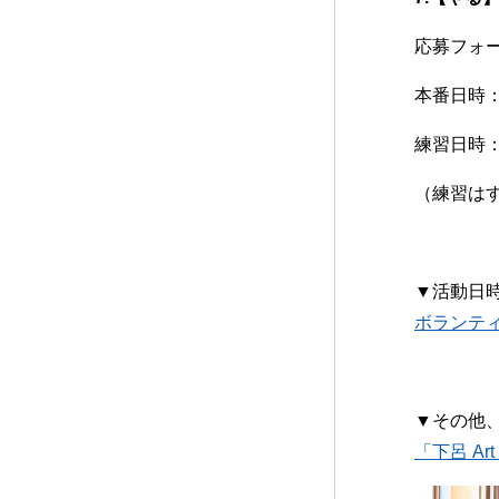
応募フォ
本番日時：
練習日時：
（練習は
▼活動日
ボランテ
​​▼その
「下呂 Ar