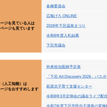
各種委員会
広報げろ ONLINE
ページを見ている人は
2026年下呂温泉まつり
なページも見ています
令和8年度入札結果
下呂市議会
外来担当医師予定表
「下呂 Art Discovery 2026」
I（人工知能）は
萩原北子育て支援センター
ページをおすすめします
令和8年3月定例会の議会ライブ配
令和7年度下呂市民自主講座の実施