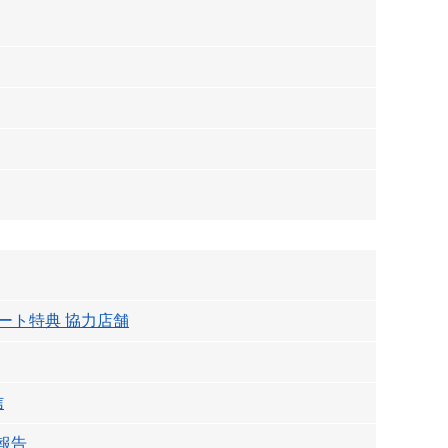
パスポート特典 協力店舗
信
報告