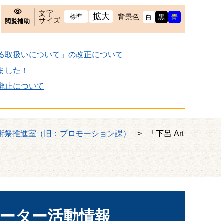
文字
拡大
標準
背景色
白
黒
青
サイズ
閲覧補助
る取扱いについて」の改正について
ました！
廃止について
術祭推進室（旧：プロモーション課）
>
「下呂 Art
」サポーター活動情報