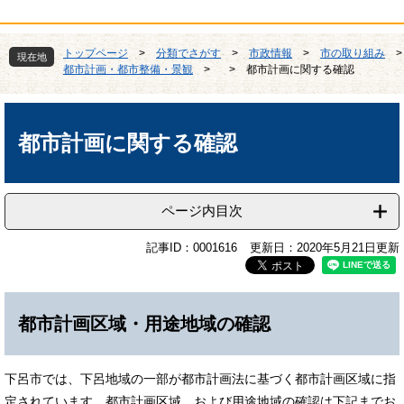
トップページ
>
分類でさがす
>
市政情報
>
市の取り組み
>
現在地
都市計画・都市整備・景観
>
>
都市計画に関する確認
本
文
都市計画に関する確認
ページ内目次
記事ID：0001616
更新日：2020年5月21日更新
都市計画区域・用途地域の確認
下呂市では、下呂地域の一部が都市計画法に基づく都市計画区域に指
定されています。都市計画区域、および用途地域の確認は下記までお