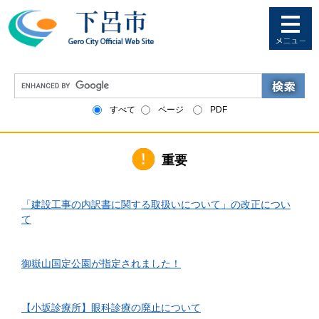
ペ
メ
ー
ニ
ジ
ュ
の
ー
先
を
G
頭
飛
o
で
ば
o
すべて
ページ
PDF
す
し
g
。
て
l
本
e
文
重要
カ
へ
ス
タ
2026年6月1日更新
ム
「建設工事の内訳書に関する取扱いについて」の改正につい
検
て
索
2026年4月10日更新
御嶽山国定公園が指定されました！
2026年3月24日更新
【小坂診療所】眼科診療の廃止について