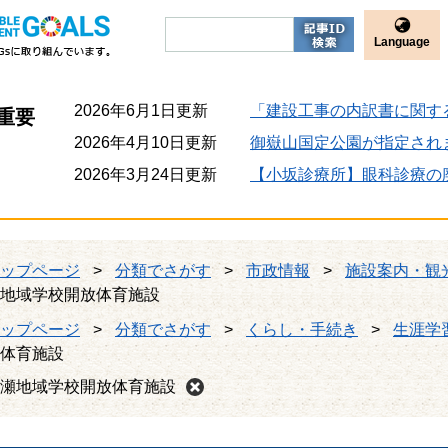
Language
2026年6月1日更新
「建設工事の内訳書に関す
重要
2026年4月10日更新
御嶽山国定公園が指定され
2026年3月24日更新
【小坂診療所】眼科診療の
ップページ
>
分類でさがす
>
市政情報
>
施設案内・観
地域学校開放体育施設
ップページ
>
分類でさがす
>
くらし・手続き
>
生涯学
体育施設
瀬地域学校開放体育施設