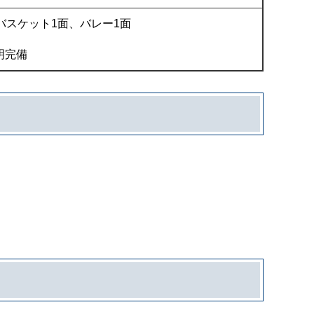
バスケット1面、バレー1面
明完備