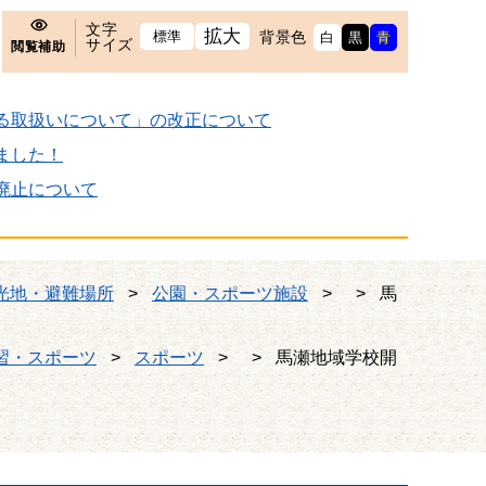
文字
拡大
標準
背景色
白
黒
青
サイズ
閲覧補助
る取扱いについて」の改正について
ました！
廃止について
光地・避難場所
>
公園・スポーツ施設
>
>
馬
習・スポーツ
>
スポーツ
>
>
馬瀬地域学校開