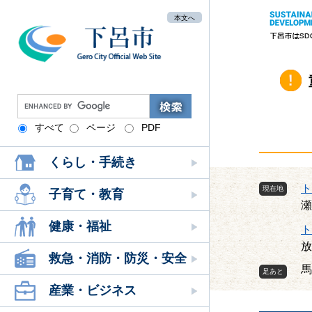
ペ
メ
本文へ
ー
ニ
ジ
ュ
の
ー
先
を
頭
飛
G
で
ば
o
す
し
すべて
ページ
PDF
o
。
て
g
本
くらし・手続き
l
文
e
ト
現在地
へ
カ
子育て・教育
瀬
ス
タ
健康・福祉
ト
ム
放
検
救急・消防・防災・安全
馬
索
産業・ビジネス
本