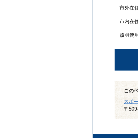
市外在住
市内在住
照明使用
この
スポ
〒509