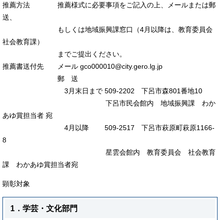
推薦方法 推薦様式に必要事項をご記入の上、メールまたは郵
送、
もしくは地域振興課窓口（4月以降は、教育委員会
社会教育課）
までご提出ください。
推薦書送付先
メール gco000010@city.gero.lg.jp​
郵 送
3月末日まで ​
509-2202 下呂市森801番地10
下呂市民会館内 地域振興課 わか
あゆ賞担当者 宛
4月以降 509-2517 下呂市
萩原町萩原1166-
8
星雲会館内 教育委員会 社会教育
課 わかあゆ賞担当者宛
顕彰対象
1．学芸・文化部門