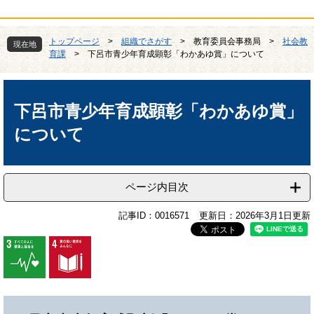
トップページ
>
組織でさがす
>
教育委員会事務局
>
社会教
現在地
育課
>
下呂市青少年育成顕彰「わかあゆ賞」について
本
文
下呂市青少年育成顕彰「わかあゆ賞」
について
ページ内目次
記事ID：0016571
更新日：2026年3月1日更新