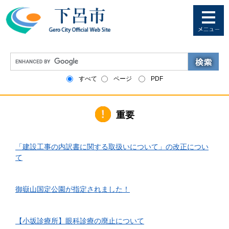
ペ
メ
ー
ニ
ジ
ュ
の
ー
先
を
G
頭
飛
o
で
ば
o
すべて
ページ
PDF
す
し
g
。
て
l
本
e
文
重要
カ
へ
ス
タ
2026年6月1日更新
ム
「建設工事の内訳書に関する取扱いについて」の改正につい
検
て
索
2026年4月10日更新
御嶽山国定公園が指定されました！
2026年3月24日更新
【小坂診療所】眼科診療の廃止について