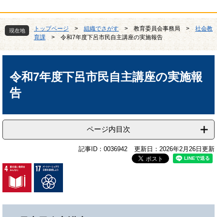
トップページ
>
組織でさがす
>
教育委員会事務局
>
社会教
現在地
育課
>
令和7年度下呂市民自主講座の実施報告
本
文
令和7年度下呂市民自主講座の実施報
告
ページ内目次
記事ID：0036942
更新日：2026年2月26日更新