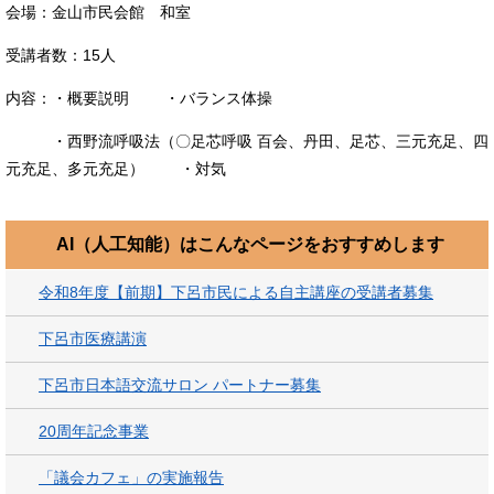
会場：金山市民会館 和室
受講者数：15人
内容：・概要説明 ・バランス体操
・西野流呼吸法（〇足芯呼吸 百会、丹田、足芯、三元充足、四
元充足、多元充足） ・対気
AI（人工知能）は
こんなページをおすすめします
令和8年度【前期】下呂市民による自主講座の受講者募集
下呂市医療講演
下呂市日本語交流サロン パートナー募集
20周年記念事業
「議会カフェ」の実施報告