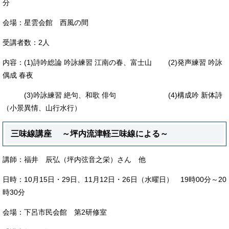
分
会場：星雲会館 西風の間
受講者数：2人
内容：(1)詩吟総論 吟詠練習 江南の春、富士山 (2)発声練習 吟詠
偶成 春夜
(3)吟詠練習 絶句、和歌 俳句 (4)構成吟 新体詩
（小景異情、山行水行）
三味線講座 ～坪内流津軽三味線による～
講師：福井 辰弘（坪内弦音之栄）さん 他
日時：10月15日・29日、11月12日・26日（水曜日） 19時00分～20
時30分
会場：下呂市民会館 第2研修室