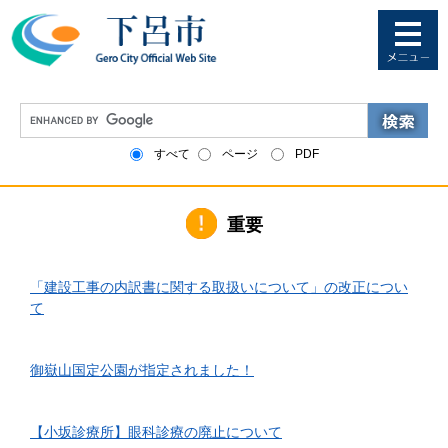
ペ
メ
ー
ニ
ジ
ュ
の
ー
先
を
G
頭
飛
o
で
ば
o
すべて
ページ
PDF
す
し
g
。
て
l
本
e
文
重要
カ
へ
ス
タ
2026年6月1日更新
ム
「建設工事の内訳書に関する取扱いについて」の改正につい
検
て
索
2026年4月10日更新
御嶽山国定公園が指定されました！
2026年3月24日更新
【小坂診療所】眼科診療の廃止について