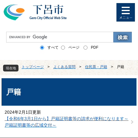
ペ
メ
ー
ニ
ジ
ュ
の
ー
先
を
G
頭
飛
o
で
ば
o
すべて
ページ
PDF
す
し
g
。
て
l
本
e
トップページ
>
よくある質問
>
住民票・戸籍
>
戸籍
文
現在地
カ
へ
ス
本
タ
文
ム
戸籍
検
索
2024年2月1日更新
【令和6年3月1日から】戸籍証明書等の請求が便利になります～
戸籍証明書等の広域交付～