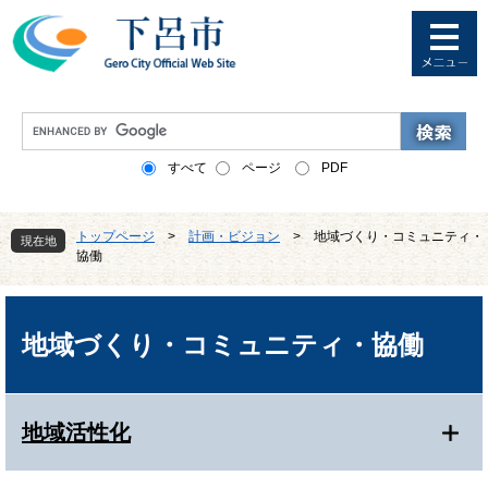
ペ
メ
ー
ニ
ジ
ュ
の
ー
先
を
G
頭
飛
o
で
ば
o
すべて
ページ
PDF
す
し
g
。
て
l
本
e
トップページ
>
計画・ビジョン
>
地域づくり・コミュニティ・
文
現在地
カ
協働
へ
ス
タ
本
ム
文
検
地域づくり・コミュニティ・協働
索
地域活性化