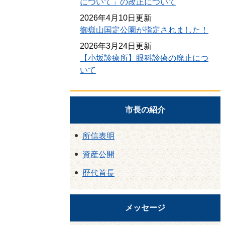
について」の改正について
2026年4月10日更新
御嶽山国定公園が指定されました！
2026年3月24日更新
【小坂診療所】眼科診療の廃止につ
いて
市長の紹介
所信表明
資産公開
歴代首長
メッセージ