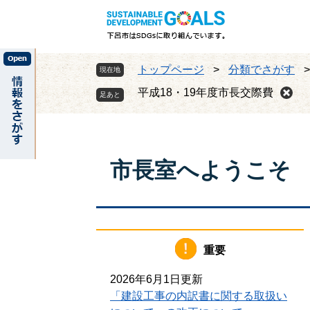
ペ
メ
ー
ニ
ジ
ュ
の
ー
トップページ
>
分類でさがす
現在地
先
を
頭
飛
平成18・19年度市長交際費
で
ば
す
し
。
て
本
市長室へようこそ
文
へ
重要
2026年6月1日更新
「建設工事の内訳書に関する取扱い