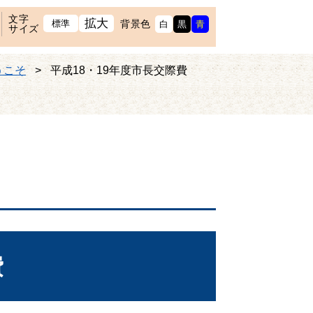
文字
拡大
標準
背景色
白
黒
青
サイズ
うこそ
>
平成18・19年度市長交際費
費