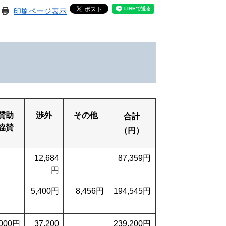
印刷ページ表示
賛助
渉外
その他
合計
協賛
（円）
12,684
87,359円
円
5,400円
8,456円
194,545円
,000円
37,200
239,200円