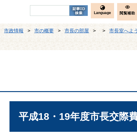
Language
閲覧補助
>
市政情報
>
市の概要
>
市長の部屋
>
>
市長室へよ
本
文
平成18・19年度市長交際