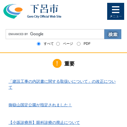
ペ
メ
ー
ニ
ジ
ュ
の
ー
先
を
G
頭
飛
o
で
ば
o
すべて
ページ
PDF
す
し
g
。
て
l
本
e
文
重要
カ
へ
ス
タ
2026年6月1日更新
ム
「建設工事の内訳書に関する取扱いについて」の改正につい
検
て
索
2026年4月10日更新
御嶽山国定公園が指定されました！
2026年3月24日更新
【小坂診療所】眼科診療の廃止について