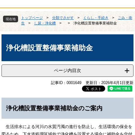
トップページ
>
分類でさがす
>
くらし・手続き
>
ごみ・衛
現在地
生
>
し尿・浄化槽
>
>
浄化槽設置整備事業補助金
本
文
浄化槽設置整備事業補助金
ページ内目次
記事ID：0001649
更新日：2026年4月1日更新
浄化槽設置整備事業補助金のご案内
生活排水による河川の水質汚濁の進行を防止し、生活環境の保全を
図るため、下水道処理区域外で浄化槽を設置する場合に補助金を交付