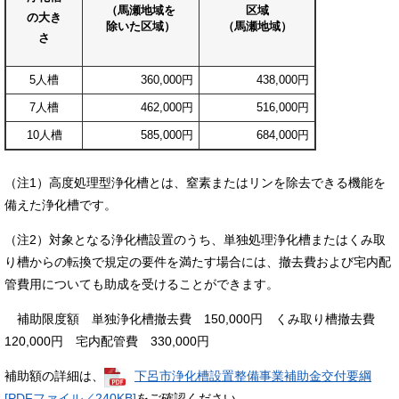
（馬瀬地域を
区域
の大き
除いた区域）
（馬瀬地域）
さ
5人槽
360,000円
438,000円
7人槽
462,000円
516,000円
10人槽
585,000円
684,000円
（注1）高度処理型浄化槽とは、窒素またはリンを除去できる機能を
備えた浄化槽です。
（注2）対象となる浄化槽設置のうち、単独処理浄化槽またはくみ取
り槽からの転換で規定の要件を満たす場合には、撤去費および宅内配
管費用についても助成を受けることができます。
補助限度額 単独浄化槽撤去費 150,000円 くみ取り槽撤去費
120,000円 宅内配管費 330,000円
補助額の詳細は、
下呂市浄化槽設置整備事業補助金交付要綱
[PDFファイル／240KB]
をご確認ください。