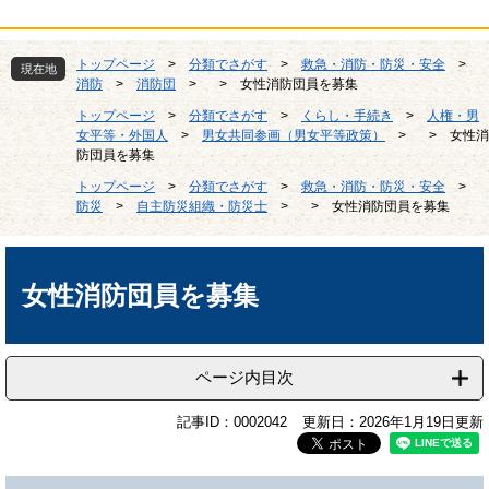
トップページ
>
分類でさがす
>
救急・消防・防災・安全
>
現在地
消防
>
消防団
>
>
女性消防団員を募集
トップページ
>
分類でさがす
>
くらし・手続き
>
人権・男
女平等・外国人
>
男女共同参画（男女平等政策）
>
>
女性消
防団員を募集
トップページ
>
分類でさがす
>
救急・消防・防災・安全
>
防災
>
自主防災組織・防災士
>
>
女性消防団員を募集
本
文
女性消防団員を募集
ページ内目次
記事ID：0002042
更新日：2026年1月19日更新