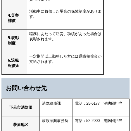
活動中に負傷した場合の保障制度がありま
4.災害
す。
補償
職務にあたって功労、功績があった場合は
5.表彰
表彰されます。
制度
一定期間以上勤務した方には退職報償金が
6.退職
支給されます。
報償金
お問い合わせ先
消防総務課
電話：25-6177 消防団担当
下呂市消防団
萩原振興事務所
電話：52-2000 消防団担当
萩原地区