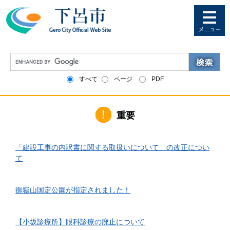
ペ
メ
ー
ニ
ジ
ュ
の
ー
先
を
G
頭
飛
o
で
ば
o
すべて
ページ
PDF
す
し
g
。
て
l
本
e
文
重要
カ
へ
ス
タ
2026年6月1日更新
ム
「建設工事の内訳書に関する取扱いについて」の改正につい
検
て
索
2026年4月10日更新
御嶽山国定公園が指定されました！
2026年3月24日更新
【小坂診療所】眼科診療の廃止について